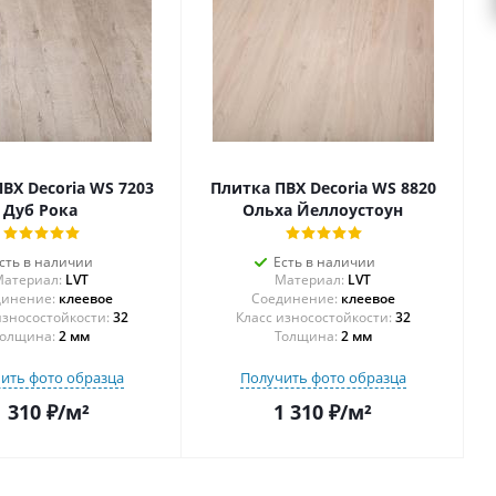
ВХ Decoria WS 7203
Плитка ПВХ Decoria WS 8820
Дуб Рока
Ольха Йеллоустоун
сть в наличии
Есть в наличии
атериал:
LVT
Материал:
LVT
инение:
клеевое
Соединение:
клеевое
32
32
олщина:
2 мм
Толщина:
2 мм
ить фото образца
Получить фото образца
1 310
₽
/м²
1 310
₽
/м²