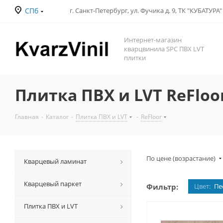
СПб
Интернет-магазин
кварцвинила SPC ПВХ LVT
плитки
Плитка ПВХ и LVT ReFlo
Главная
-
Каталог
-
Плитка ПВХ и LVT
-
ReFloor
По цене (возрастание)
Кварцевый ламинат
Кварцевый паркет
Фильтр:
Цвет:
Пе
Плитка ПВХ и LVT