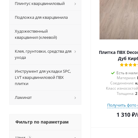
Плинтус кварцвиниловый
Подложка для кварцвинила
Художественный
кварцвинил (клеевой)
Клея, грунтовки, средства для
Плитка ПВХ Decor
ухода
Дуб Кир
Инструмент для укладки SPC,
Есть в нал
LVT кварцвиниловой ПВХ
Материал:
Соединение:
к
плитки
Толщина:
2
Ламинат
Получить фото 
1 310
₽
/
Фильтр по параметрам
Цвет
?