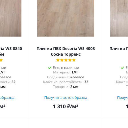
ia WS 8840
Плитка ПВХ Decoria WS 4003
Плитка П
би
Сосна Торренс
ичии
Есть в наличии
Е
LVT
Материал:
LVT
М
леевое
Соединение:
клеевое
Соед
32
32
 мм
Толщина:
2 мм
Т
образца
Получить фото образца
Получ
м²
1 310
₽
/м²