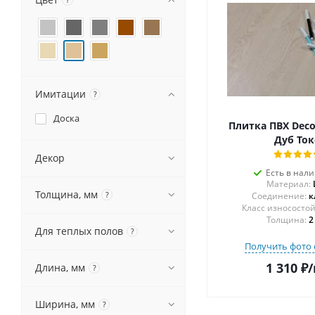
Имитации
?
Доска
Плитка ПВХ Deco
Дуб Ток
Декор
Есть в нал
Материал:
Толщина, мм
?
Соединение:
к
Толщина:
2
Для теплых полов
?
Получить фото 
1 310
₽
/
Длина, мм
?
Ширина, мм
?