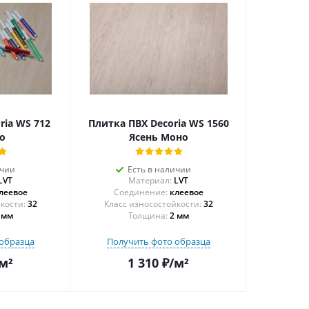
ria WS 712
Плитка ПВХ Decoria WS 1560
о
Ясень Моно
ичии
Есть в наличии
LVT
Материал:
LVT
леевое
Соединение:
клеевое
32
32
 мм
Толщина:
2 мм
образца
Получить фото образца
м²
1 310
₽
/м²