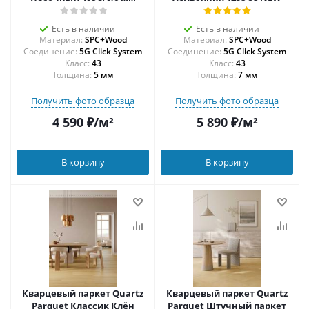
Есть в наличии
Есть в наличии
Материал:
SPC+Wood
Материал:
SPC+Wood
Соединение:
5G Click System
Соединение:
5G Click System
43
43
Толщина:
5 мм
Толщина:
7 мм
Получить фото образца
Получить фото образца
4 590
₽
/м²
5 890
₽
/м²
В корзину
В корзину
Кварцевый паркет Quartz
Кварцевый паркет Quartz
Parquet Классик Клён
Parquet Штучный паркет