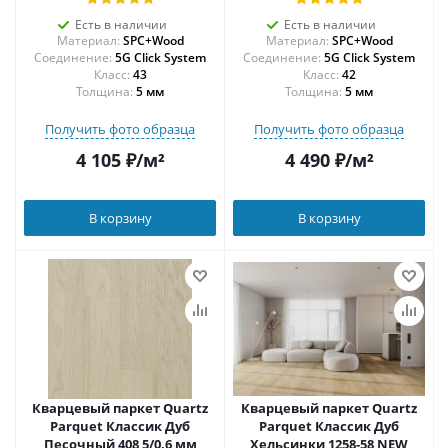
Есть в наличии
Есть в наличии
Материал:
SPC+Wood
Материал:
SPC+Wood
Соединение:
5G Click System
Соединение:
5G Click System
43
42
Толщина:
5 мм
Толщина:
5 мм
Получить фото образца
Получить фото образца
4 105
₽
/м²
4 490
₽
/м²
В корзину
В корзину
Кварцевый паркет Quartz
Кварцевый паркет Quartz
Parquet Классик Дуб
Parquet Классик Дуб
Песочный 408 5/0,6 мм
Хельсинки 1258-58 NEW