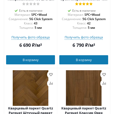
мм
29
Есть в наличии
Есть в наличии
Материал:
SPC+Wood
Материал:
SPC+Wood
Соединение:
5G Click System
Соединение:
5G Click System
43
42
Толщина:
5 мм
Толщина:
5 мм
Получить фото образца
Получить фото образца
6 690
₽
/м²
6 790
₽
/м²
В корзину
В корзину
Кварцевый паркет Quartz
Кварцевый паркет Quartz
Parquet Штучный паркет
Parquet Классик Орех