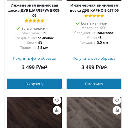
Инженерная виниловая
Инженерная виниловая
доска ДУБ ШАРЛЕРУА E-008-
доска ДУБ КАРНО E-037-06
09
Есть в наличии
Материал:
SPC
Есть в наличии
Соединение:
замковое
Материал:
SPC
43
Соединение:
замковое
Толщина:
5,5 мм
43
Толщина:
5,5 мм
Получить фото образца
Получить фото образца
3 499
₽
/м²
3 499
₽
/м²
В корзину
В корзину