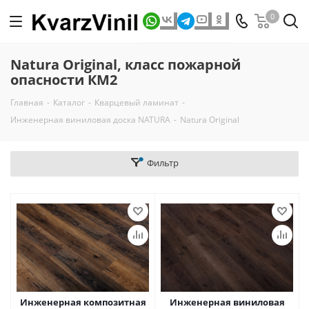
0
Natura Original, класс пожарной
опасности КМ2
Главная
-
Каталог
-
Кварцевый ламинат
-
Инженерная виниловая доска NATURA
-
Natura Original
Фильтр
Инженерная композитная
Инженерная виниловая