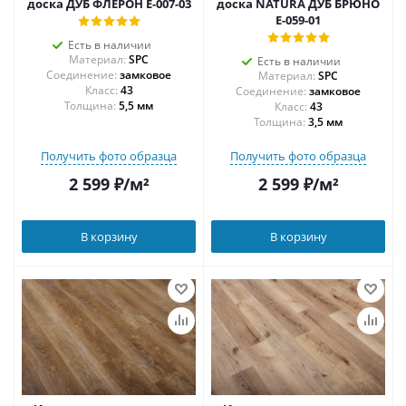
доска ДУБ ФЛЕРОН Е-007-03
доска NATURA ДУБ БРЮНО
E-059-01
Есть в наличии
Материал:
SPC
Есть в наличии
Соединение:
замковое
Материал:
SPC
43
Соединение:
замковое
Толщина:
5,5 мм
43
Толщина:
3,5 мм
Получить фото образца
Получить фото образца
2 599
₽
/м²
2 599
₽
/м²
В корзину
В корзину