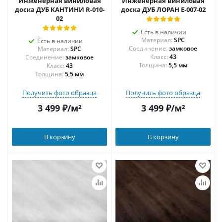
Инженерная виниловая
Инженерная виниловая
доска ДУБ КАНТИНИ R-010-
доска ДУБ ЛОРАН Е-007-02
02
Есть в наличии
Материал:
SPC
Есть в наличии
Соединение:
замковое
Материал:
SPC
43
Соединение:
замковое
Толщина:
5,5 мм
43
Толщина:
5,5 мм
Получить фото образца
Получить фото образца
3 499
₽
/м²
3 499
₽
/м²
В корзину
В корзину