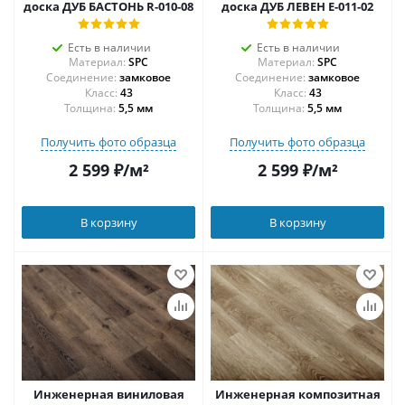
доска ДУБ БАСТОНЬ R-010-08
доска ДУБ ЛЕВЕН E-011-02
Есть в наличии
Есть в наличии
Материал:
SPC
Материал:
SPC
Соединение:
замковое
Соединение:
замковое
43
43
Толщина:
5,5 мм
Толщина:
5,5 мм
Получить фото образца
Получить фото образца
2 599
₽
/м²
2 599
₽
/м²
В корзину
В корзину
Инженерная виниловая
Инженерная композитная