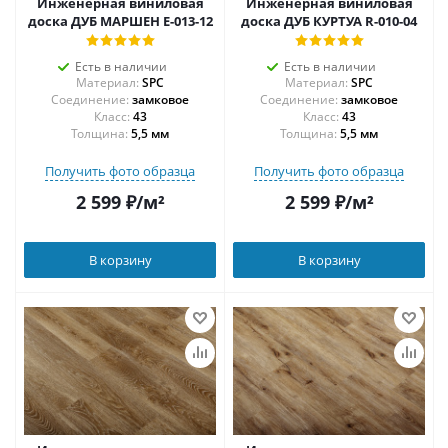
Инженерная виниловая
Инженерная виниловая
доска ДУБ МАРШЕН E-013-12
доска ДУБ КУРТУА R-010-04
Есть в наличии
Есть в наличии
Материал:
SPC
Материал:
SPC
Соединение:
замковое
Соединение:
замковое
43
43
Толщина:
5,5 мм
Толщина:
5,5 мм
Получить фото образца
Получить фото образца
2 599
₽
/м²
2 599
₽
/м²
В корзину
В корзину