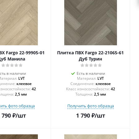
Х Fargo 22-99905-01
Плитка ПВХ Fargo 22-21065-61
Дуб Манила
Дуб Турин
сть в наличии
Есть в наличии
атериал:
LVT
Материал:
LVT
инение:
клеевое
Соединение:
клеевое
42
42
олщина:
2,5 мм
Толщина:
2,5 мм
ить фото образца
Получить фото образца
 790
₽
/шт
1 790
₽
/шт