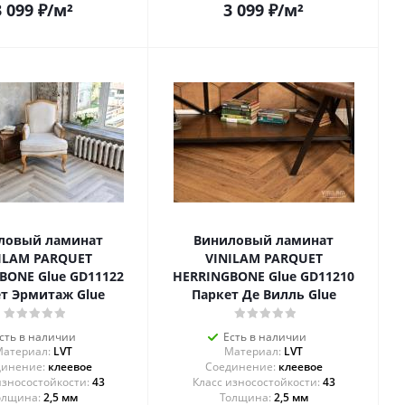
3 099
₽
/м²
3 099
₽
/м²
ловый ламинат
Виниловый ламинат
ILAM PARQUET
VINILAM PARQUET
BONE Glue GD11122
HERRINGBONE Glue GD11210
т Эрмитаж Glue
Паркет Де Вилль Glue
сть в наличии
Есть в наличии
атериал:
LVT
Материал:
LVT
инение:
клеевое
Соединение:
клеевое
43
43
олщина:
2,5 мм
Толщина:
2,5 мм