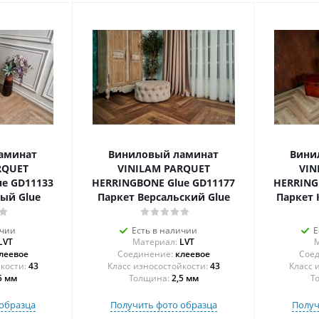
аминат
Виниловый ламинат
Вини
RQUET
VINILAM PARQUET
VIN
e GD11133
HERRINGBONE Glue GD11177
HERRING
ый Glue
Паркет Версальский Glue
Паркет 
ичии
Есть в наличии
Е
LVT
Материал:
LVT
М
леевое
Соединение:
клеевое
Соед
43
43
5 мм
Толщина:
2,5 мм
Т
образца
Получить фото образца
Получ