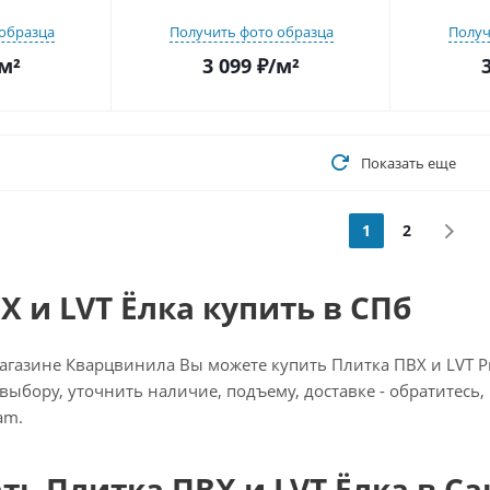
образца
Получить фото образца
Получ
м²
3 099
₽
/м²
Показать еще
1
2
Х и LVT Ёлка купить в СПб
газине Кварцвинила Вы можете купить Плитка ПВХ и LVT Рис
 выбору, уточнить наличие, подъему, доставке - обратитесь
am.
ать Плитка ПВХ и LVT Ёлка в С