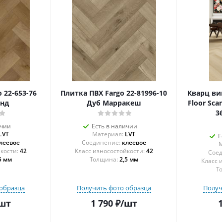
 22-653-76
Плитка ПВХ Fargo 22-81996-10
Кварц ви
енд
Дуб Марракеш
Floor Sca
3
ичии
Есть в наличии
LVT
Материал:
LVT
Е
леевое
Соединение:
клеевое
М
42
42
Соед
5 мм
Толщина:
2,5 мм
Т
образца
Получить фото образца
Получ
шт
1 790
₽
/шт