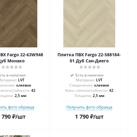
ВХ Fargo 22-63W948
Плитка ПВХ Fargo 22-588184-
Дуб Монако
01 Дуб Сан-Диего
сть в наличии
Есть в наличии
атериал:
LVT
Материал:
LVT
инение:
клеевое
Соединение:
клеевое
42
42
олщина:
2,5 мм
Толщина:
2,5 мм
ить фото образца
Получить фото образца
 790
₽
/шт
1 790
₽
/шт