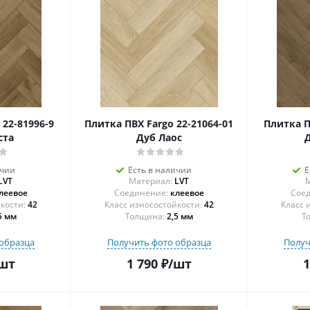
 22-81996-9
Плитка ПВХ Fargo 22-21064-01
Плитка П
ста
Дуб Лаос
ичии
Есть в наличии
Е
LVT
Материал:
LVT
М
леевое
Соединение:
клеевое
Соед
42
42
5 мм
Толщина:
2,5 мм
Т
образца
Получить фото образца
Получ
шт
1 790
₽
/шт
1