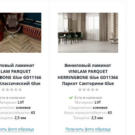
ловый ламинат
Виниловый ламинат
ILAM PARQUET
VINILAM PARQUET
BONE Glue GD11166
HERRINGBONE Glue GD11366
Классический Glue
Паркет Санторини Glue
сть в наличии
Есть в наличии
атериал:
LVT
Материал:
LVT
инение:
клеевое
Соединение:
клеевое
43
43
олщина:
2,5 мм
Толщина:
2,5 мм
ить фото образца
Получить фото образца