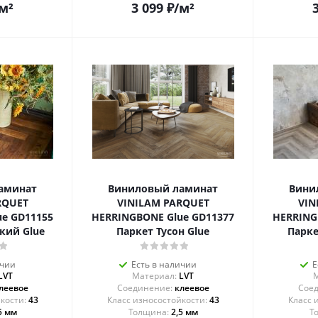
м²
3 099
₽
/м²
аминат
Виниловый ламинат
Вини
RQUET
VINILAM PARQUET
VIN
e GD11155
HERRINGBONE Glue GD11377
HERRING
кий Glue
Паркет Тусон Glue
Парке
ичии
Есть в наличии
Е
LVT
Материал:
LVT
М
леевое
Соединение:
клеевое
Соед
43
43
5 мм
Толщина:
2,5 мм
Т