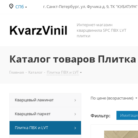
СПб
Интернет-магазин
кварцвинила SPC ПВХ LVT
плитки
Каталог товаров Плитка 
Главная
-
Каталог
-
Плитка ПВХ и LVT
По цене (возрастание)
Кварцевый ламинат
Кварцевый паркет
Фильтр:
Имитаци
Плитка ПВХ и LVT