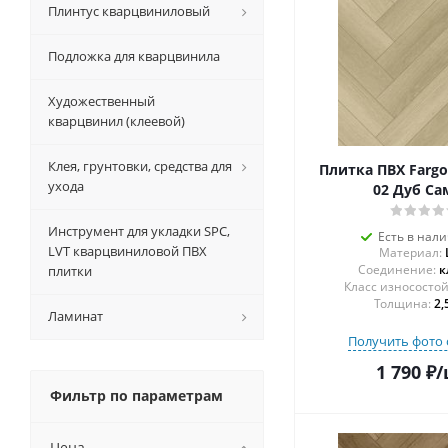
Плинтус кварцвиниловый
Подложка для кварцвинила
Художественный
кварцвинил (клеевой)
Клея, грунтовки, средства для
Плитка ПВХ Fargo
ухода
02 Дуб Са
Инструмент для укладки SPC,
Есть в нал
LVT кварцвиниловой ПВХ
Материал:
Соединение:
к
плитки
Толщина:
2,
Ламинат
Получить фото 
1 790
₽
/
Фильтр по параметрам
Цена