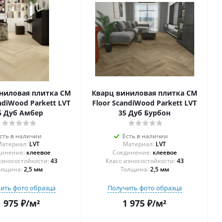
ниловая плитка CM
Кварц виниловая плитка CM
ndiWood Parkett LVT
Floor ScandiWood Parkett LVT
6 Дуб Амбер
35 Дуб Бурбон
сть в наличии
Есть в наличии
атериал:
LVT
Материал:
LVT
инение:
клеевое
Соединение:
клеевое
43
43
олщина:
2,5 мм
Толщина:
2,5 мм
ить фото образца
Получить фото образца
1 975
₽
/м²
1 975
₽
/м²