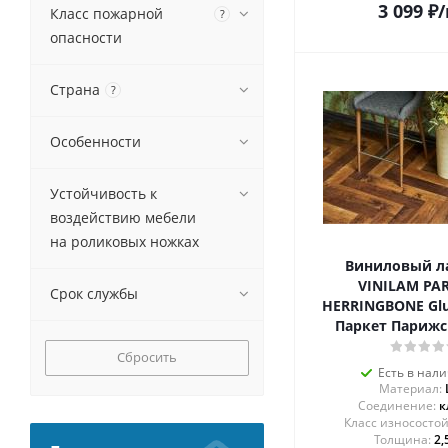
3 099
₽
/
Класс пожарной
?
опасности
Страна
?
Особенности
Устойчивость к
воздействию мебели
на роликовых ножках
Виниловый л
VINILAM PA
Срок службы
HERRINGBONE Glu
Паркет Парижс
Сбросить
Есть в нал
Материал:
Соединение:
к
Толщина:
2,