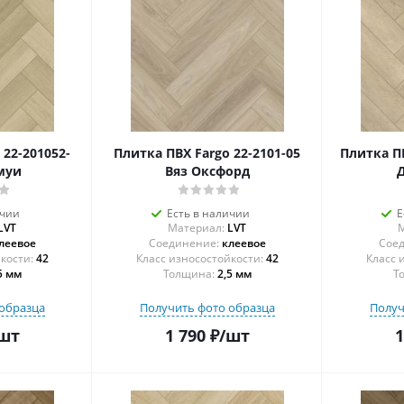
 22-201052-
Плитка ПВХ Fargo 22-2101-05
Плитка ПВ
муи
Вяз Оксфорд
ичии
Есть в наличии
Е
LVT
Материал:
LVT
М
леевое
Соединение:
клеевое
Соед
42
42
5 мм
Толщина:
2,5 мм
Т
образца
Получить фото образца
Получ
шт
1 790
₽
/шт
1