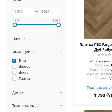
1 310
3 999
Цвет
?
Плитка ПВХ Fargo
Дуб Робу
Имитации
?
Ёлка
Есть в нал
Материал:
Дерево
Соединение:
к
Доска
Толщина:
2,
Плитка
Получить фото 
Декор
1 790
₽
/
Толщина, мм
?