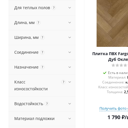
Для теплых полов
?
Длина, мм
?
Ширина, мм
?
Соединение
?
Плитка ПВХ Fargo
Дуб Окл
Назначение
?
Есть в нал
Материал:
Класс
?
Соединение:
к
износостойкости
Толщина:
2,
Водостойкость
?
Получить фото 
1 790
₽
/
Материал подложки