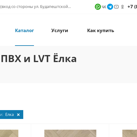
+7 (
г. Санкт-Петербург, ул. Фучика д. 9, ТК "КУБАТУРА" (вход со стороны ул. Будапештской) № 1в.541
Каталог
Услуги
Как купить
ПВХ и LVT Ёлка
и:
Ёлка