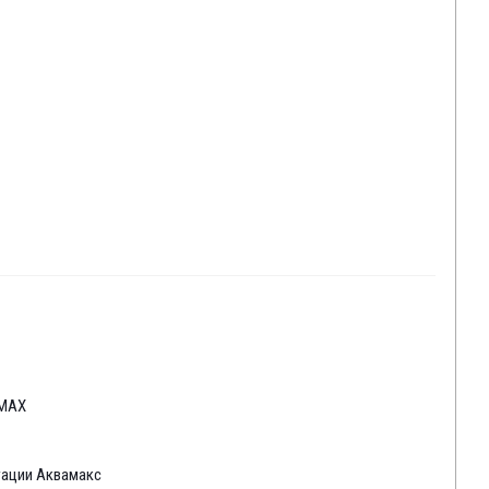
AMAX
тации Аквамакс