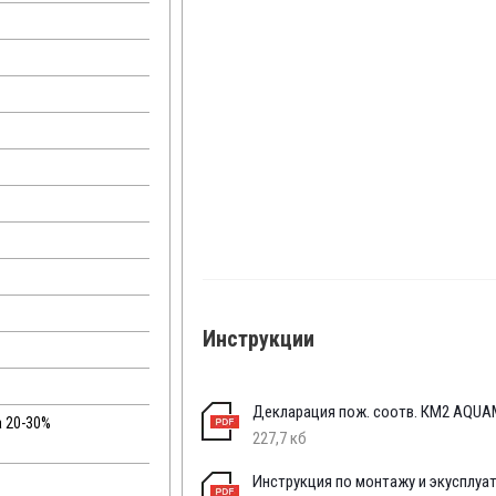
Инструкции
Декларация пож. соотв. КМ2 AQU
а 20-30%
227,7 кб
Инструкция по монтажу и экусплуа