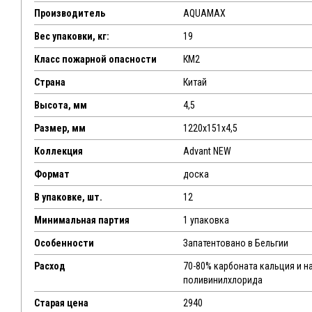
Производитель
AQUAMAX
Вес упаковки, кг:
19
Класс пожарной опасности
КМ2
Страна
Китай
Высота, мм
4,5
Размер, мм
1220х151х4,5
Коллекция
Advant NEW
Формат
доска
В упаковке, шт.
12
Минимальная партия
1 упаковка
Особенности
Запатентовано в Бельгии
Расход
70-80% карбоната кальция и н
поливинилхлорида
Старая цена
2940