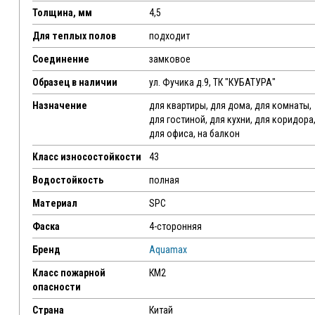
Толщина, мм
4,5
Для теплых полов
подходит
Соединение
замковое
Образец в наличии
ул. Фучика д.9, ТК "КУБАТУРА"
Назначение
для квартиры, для дома, для комнаты,
для гостиной, для кухни, для коридора
для офиса, на балкон
Класс износостойкости
43
Водостойкость
полная
Материал
SPC
Фаска
4-сторонняя
Бренд
Aquamax
Класс пожарной
КМ2
опасности
Страна
Китай