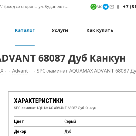
+7 (8
г. Санкт-Петербург, ул. Фучика д. 9, ТК "КУБАТУРА" (вход со стороны ул. Будапештской) № 1в.541
Каталог
Услуги
Как купить
DVANT 68087 Дуб Канкун
X
-
Advant
-
SPC-ламинат AQUAMAX ADVANT 68087 Ду
ХАРАКТЕРИСТИКИ
SPC-ламинат AQUAMAX ADVANT 68087 Дуб Канкун
Цвет
Серый
Декор
Дуб