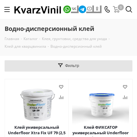
0
Водно-дисперсионный клей
Главная
-
Каталог
-
Клея, грунтовки, средства для ухода
-
Клей для кварцвинила
-
Водно-дисперсионный клей
Фильтр
Клей универсальный
Клей ФИКСАТОР
Underfloor Xtra Fix UF 79 (2,5
универсальный Underfloor