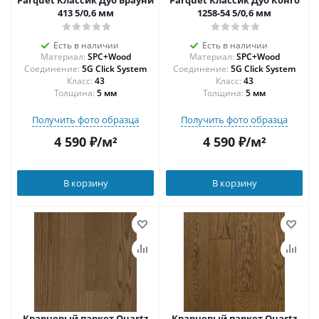
Parquet Классик Дуб Брауни
Parquet Классик Дуб Конго
413 5/0,6 мм
1258-54 5/0,6 мм
Есть в наличии
Есть в наличии
Материал:
SPC+Wood
Материал:
SPC+Wood
Соединение:
5G Click System
Соединение:
5G Click System
43
43
Толщина:
5 мм
Толщина:
5 мм
Получить фото образца
Получить фото образца
4 590
₽
/м²
4 590
₽
/м²
В корзину
В корзину
Кварцевый паркет Quartz
Кварцевый паркет Quartz