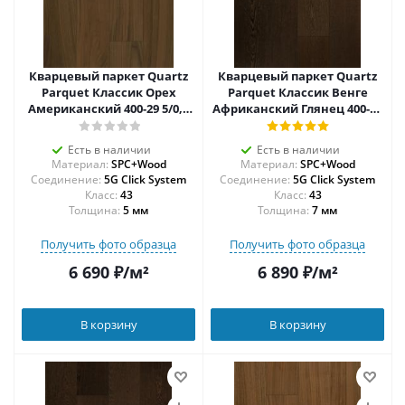
Кварцевый паркет Quartz
Кварцевый паркет Quartz
Parquet Классик Орех
Parquet Классик Венге
Американский 400-29 5/0,6
Африканский Глянец 400-64
мм
NEW
Есть в наличии
Есть в наличии
Материал:
SPC+Wood
Материал:
SPC+Wood
Соединение:
5G Click System
Соединение:
5G Click System
43
43
Толщина:
5 мм
Толщина:
7 мм
Получить фото образца
Получить фото образца
6 690
₽
/м²
6 890
₽
/м²
В корзину
В корзину