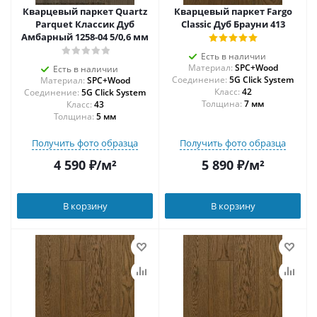
Кварцевый паркет Quartz
Кварцевый паркет Fargo
Parquet Классик Дуб
Classic Дуб Брауни 413
Амбарный 1258-04 5/0,6 мм
Есть в наличии
Материал:
SPC+Wood
Есть в наличии
Соединение:
5G Click System
Материал:
SPC+Wood
42
Соединение:
5G Click System
Толщина:
7 мм
43
Толщина:
5 мм
Получить фото образца
Получить фото образца
4 590
₽
/м²
5 890
₽
/м²
В корзину
В корзину