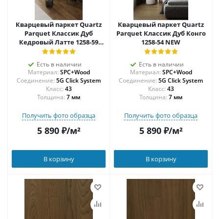
Кварцевый паркет Quartz
Кварцевый паркет Quartz
Parquet Классик Дуб
Parquet Классик Дуб Конго
Кедровый Латте 1258-59
1258-54 NEW
NEW
Есть в наличии
Есть в наличии
Материал:
SPC+Wood
Материал:
SPC+Wood
Соединение:
5G Click System
Соединение:
5G Click System
43
43
Толщина:
7 мм
Толщина:
7 мм
Получить фото образца
Получить фото образца
5 890
₽
/м²
5 890
₽
/м²
В корзину
В корзину