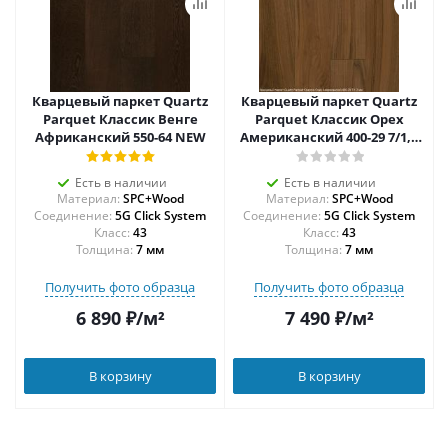
Кварцевый паркет Quartz
Кварцевый паркет Quartz
Parquet Классик Венге
Parquet Классик Орех
Африканский 550-64 NEW
Американский 400-29 7/1,2
мм
Есть в наличии
Есть в наличии
Материал:
SPC+Wood
Материал:
SPC+Wood
Соединение:
5G Click System
Соединение:
5G Click System
43
43
Толщина:
7 мм
Толщина:
7 мм
Получить фото образца
Получить фото образца
6 890
₽
/м²
7 490
₽
/м²
В корзину
В корзину