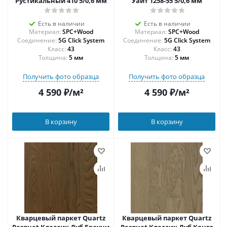
Рустикальный 410 5/0,6 мм
Уайт 1258-55 5/0,6 мм
Есть в наличии
Есть в наличии
Материал:
SPC+Wood
Материал:
SPC+Wood
Соединение:
5G Click System
Соединение:
5G Click System
43
43
Толщина:
5 мм
Толщина:
5 мм
Получить фото образца
Получить фото образца
4 590
₽
/м²
4 590
₽
/м²
В корзину
В корзину
Кварцевый паркет Quartz
Кварцевый паркет Quartz