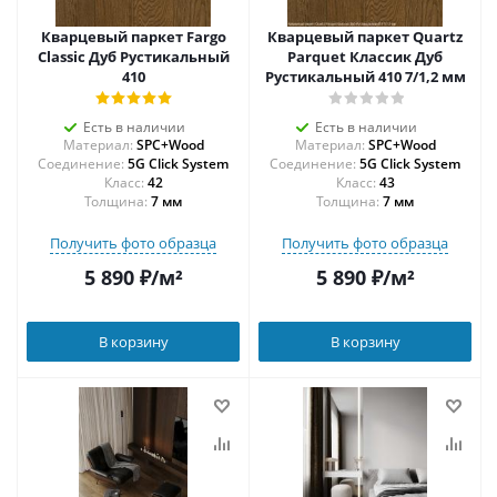
Кварцевый паркет Fargo
Кварцевый паркет Quartz
Classic Дуб Рустикальный
Parquet Классик Дуб
410
Рустикальный 410 7/1,2 мм
Есть в наличии
Есть в наличии
Материал:
SPC+Wood
Материал:
SPC+Wood
Соединение:
5G Click System
Соединение:
5G Click System
42
43
Толщина:
7 мм
Толщина:
7 мм
Получить фото образца
Получить фото образца
5 890
₽
/м²
5 890
₽
/м²
В корзину
В корзину