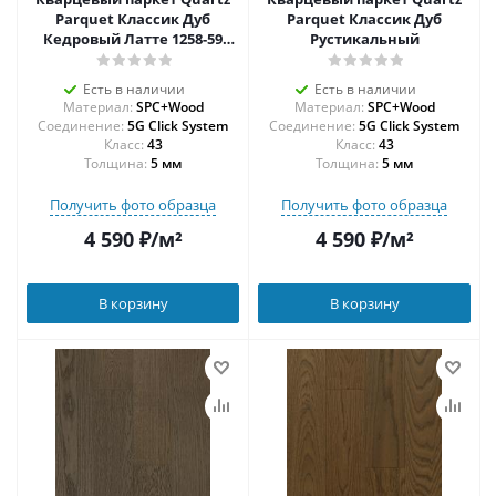
Parquet Классик Дуб
Parquet Классик Дуб
Кедровый Латте 1258-59
Рустикальный
5/0,6 мм
Есть в наличии
Есть в наличии
Материал:
SPC+Wood
Материал:
SPC+Wood
Соединение:
5G Click System
Соединение:
5G Click System
43
43
Толщина:
5 мм
Толщина:
5 мм
Получить фото образца
Получить фото образца
4 590
₽
/м²
4 590
₽
/м²
В корзину
В корзину