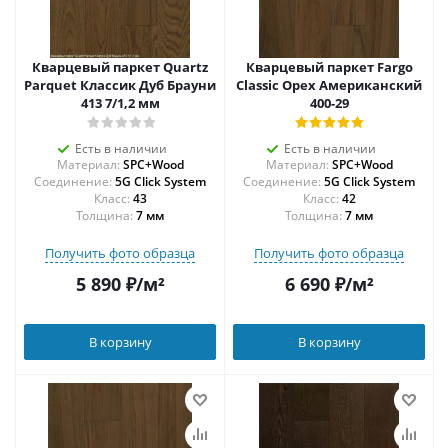
Кварцевый паркет Quartz
Кварцевый паркет Fargo
Parquet Классик Дуб Брауни
Classic Орех Американский
413 7/1,2 мм
400-29
Есть в наличии
Есть в наличии
Материал:
SPC+Wood
Материал:
SPC+Wood
Соединение:
5G Click System
Соединение:
5G Click System
43
42
Толщина:
7 мм
Толщина:
7 мм
Получить фото образца
Получить фото образца
5 890
₽
/м²
6 690
₽
/м²
В корзину
В корзину