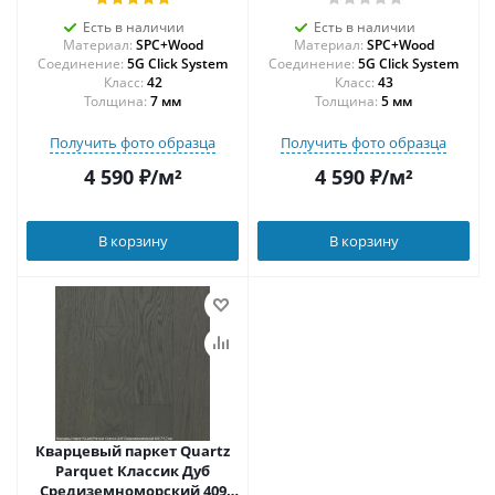
Есть в наличии
Есть в наличии
Материал:
SPC+Wood
Материал:
SPC+Wood
Соединение:
5G Click System
Соединение:
5G Click System
42
43
Толщина:
7 мм
Толщина:
5 мм
Получить фото образца
Получить фото образца
4 590
₽
/м²
4 590
₽
/м²
В корзину
В корзину
Кварцевый паркет Quartz
Parquet Классик Дуб
Средиземноморский 409