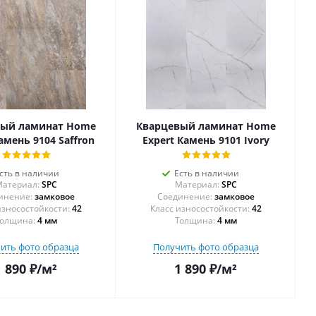
вый ламинат Home
Кварцевый ламинат Home
амень 9104 Saffron
Expert Камень 9101 Ivory
сть в наличии
Есть в наличии
атериал:
SPC
Материал:
SPC
инение:
замковое
Соединение:
замковое
42
42
олщина:
4 мм
Толщина:
4 мм
ить фото образца
Получить фото образца
1 890
₽
/м²
1 890
₽
/м²