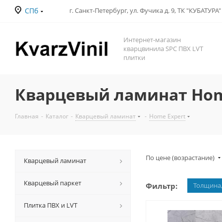
СПб
Интернет-магазин
кварцвинила SPC ПВХ LVT
плитки
Кварцевый ламинат Hom
Главная
-
Каталог
-
Кварцевый ламинат
-
Home Expert
По цене (возрастание)
Кварцевый ламинат
Кварцевый паркет
Фильтр:
Толщина
Плитка ПВХ и LVT