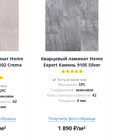
инат Home
Кварцевый ламинат Home
102 Crema
Expert Камень 9105 Silver
Есть в наличии
Материал:
SPC
ичии
Соединение:
замковое
SPC
42
амковое
Толщина:
4 мм
42
 мм
образца
Получить фото образца
м²
1 890
₽
/м²