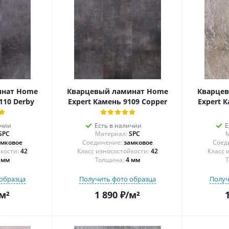
инат Home
Кварцевый ламинат Home
Кварце
110 Derby
Expert Камень 9109 Copper
Expert К
ичии
Есть в наличии
Е
SPC
Материал:
SPC
М
амковое
Соединение:
замковое
Соед
42
42
 мм
Толщина:
4 мм
Т
образца
Получить фото образца
Получ
м²
1 890
₽
/м²