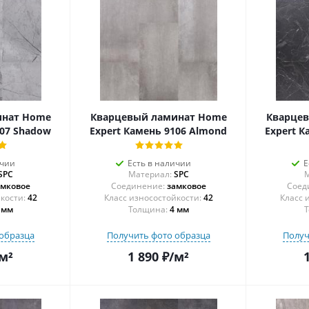
инат Home
Кварцевый ламинат Home
Кварце
107 Shadow
Expert Камень 9106 Almond
Expert К
ичии
Есть в наличии
Е
SPC
Материал:
SPC
М
амковое
Соединение:
замковое
Соед
42
42
 мм
Толщина:
4 мм
Т
образца
Получить фото образца
Получ
м²
1 890
₽
/м²