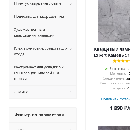
Плинтус кварцвиниловый
Подложка для кварцвинила
Художественный
кварцвинил (клеевой)
Клея, грунтовки, средства для
Кварцевый лам
ухода
Expert Камень 9
Инструмент для укладки SPC,
Есть в нал
LVT кварцвиниловой ПВХ
Материал:
Соединение:
з
плитки
Толщина:
4
Ламинат
Получить фото 
1 890
₽
/
Фильтр по параметрам
Цена