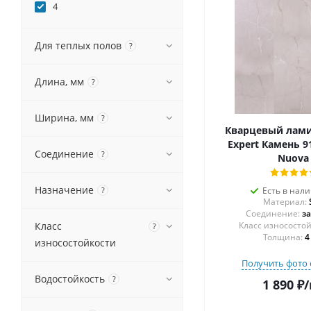
4
Для теплых полов
?
Длина, мм
?
Ширина, мм
?
Кварцевый лам
Expert Камень 9
Соединение
?
Nuova
Назначение
?
Есть в нал
Материал:
Соединение:
з
Класс
?
Толщина:
4
износостойкости
Получить фото 
Водостойкость
?
1 890
₽
/