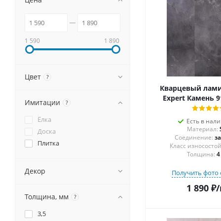
1 590
1 890
Цвет
?
Кварцевый лам
Expert Камень 9
Имитации
?
Ёлка
Есть в нал
Материал:
Доска
Соединение:
з
Плитка
Толщина:
4
Декор
Получить фото 
1 890
₽
/
Толщина, мм
?
3,5