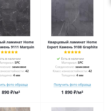
вый ламинат Home
Кварцевый ламинат Home
амень 9111 Marquin
Expert Камень 9108 Graphite
сть в наличии
Есть в наличии
атериал:
SPC
Материал:
SPC
инение:
замковое
Соединение:
замковое
42
42
олщина:
4 мм
Толщина:
4 мм
ить фото образца
Получить фото образца
1 890
₽
/м²
1 890
₽
/м²