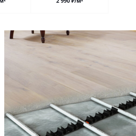
м²
2 990
₽
/м²