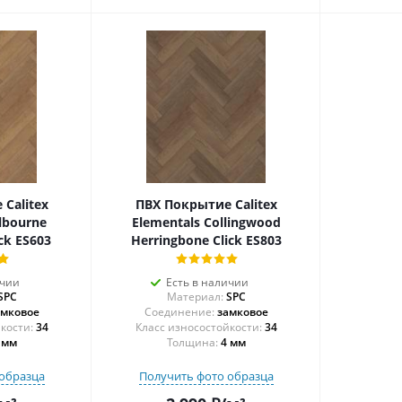
Calitex
ПВХ Покрытие Calitex
lbourne
Elementals Collingwood
ck ES603
Herringbone Click ES803
ичии
Есть в наличии
SPC
Материал:
SPC
амковое
Соединение:
замковое
34
34
 мм
Толщина:
4 мм
образца
Получить фото образца