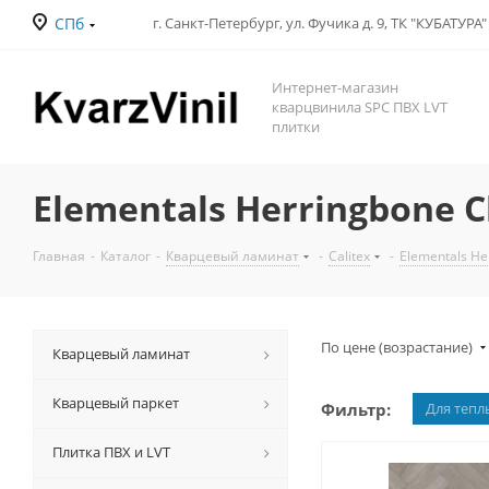
СПб
Интернет-магазин
кварцвинила SPC ПВХ LVT
плитки
Elementals Herringbone 
Главная
-
Каталог
-
Кварцевый ламинат
-
Calitex
-
Elementals He
По цене (возрастание)
Кварцевый ламинат
Кварцевый паркет
Фильтр:
Для тепл
Плитка ПВХ и LVT