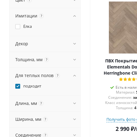
Имитации
?
Ёлка
Декор
Толщина, мм
?
ПВХ Покрытие 
Elementals D
Herringbone Cl
Для теплых полов
?
подходит
Есть в нал
Материал:
Соединение:
з
Длина, мм
?
Толщина:
4
Ширина, мм
Получить фото 
?
2 990
₽
/
Соединение
?