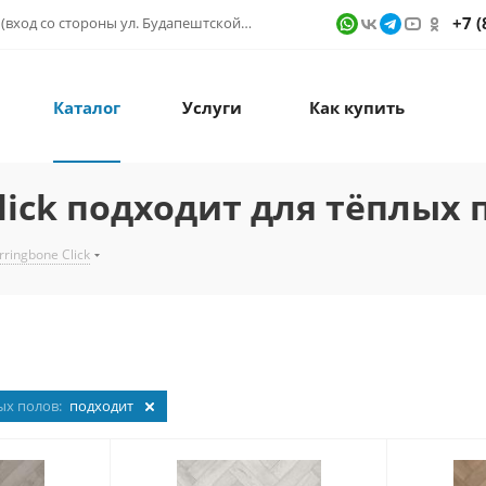
+7 (
г. Санкт-Петербург, ул. Фучика д. 9, ТК "КУБАТУРА" (вход со стороны ул. Будапештской) № 1в.541
Каталог
Услуги
Как купить
Click подходит для тёплых 
rringbone Click
ых полов:
подходит