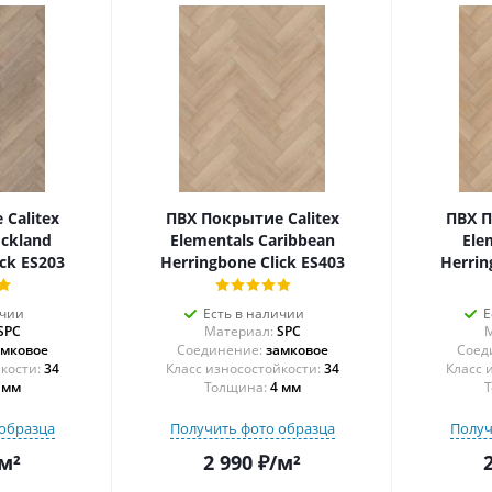
Calitex
ПВХ Покрытие Calitex
ПВХ П
ockland
Elementals Caribbean
Ele
ick ES203
Herringbone Click ES403
Herrin
ичии
Есть в наличии
Е
SPC
Материал:
SPC
М
амковое
Соединение:
замковое
Соед
34
34
 мм
Толщина:
4 мм
Т
образца
Получить фото образца
Получ
м²
2 990
₽
/м²