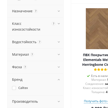
Назначение
?
Класс
?
износостойкости
Водостойкость
?
Материал
?
ПВХ Покрытие 
Elementals Me
Herringbone Ci
Фаска
?
Есть в нал
Бренд
Материал:
Соединение:
з
Calitex
Толщина:
4
Получить фото 
Производитель