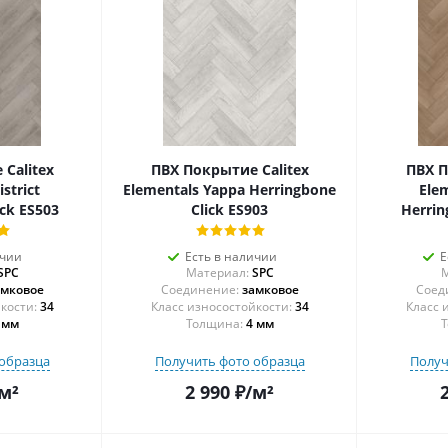
Calitex
ПВХ Покрытие Calitex
ПВХ П
strict
Elementals Yappa Herringbone
Ele
ick ES503
Click ES903
Herrin
ичии
Есть в наличии
Е
SPC
Материал:
SPC
М
амковое
Соединение:
замковое
Соед
34
34
 мм
Толщина:
4 мм
Т
образца
Получить фото образца
Получ
м²
2 990
₽
/м²