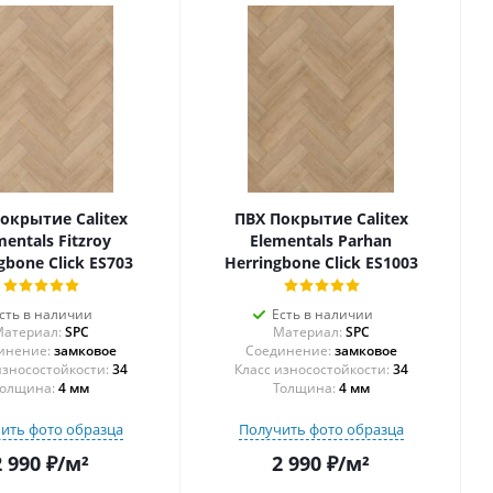
окрытие Calitex
ПВХ Покрытие Calitex
mentals Fitzroy
Elementals Parhan
gbone Click ES703
Herringbone Click ES1003
сть в наличии
Есть в наличии
атериал:
SPC
Материал:
SPC
инение:
замковое
Соединение:
замковое
34
34
олщина:
4 мм
Толщина:
4 мм
ить фото образца
Получить фото образца
2 990
₽
/м²
2 990
₽
/м²