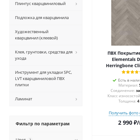
Плинтус кварцвиниловый
Подложка для кварцвинила
Художественный
кварцвинил (клеевой)
Клея, грунтовки, средства для
ПВХ Покрытие 
ухода
Elementals Di
Herringbone Cl
Инструмент для укладки SPC,
LVT кварцвиниловой ПВХ
Есть в нал
плитки
Материал:
Соединение:
з
Ламинат
Толщина:
4
Получить фото 
2 990
₽
/
Фильтр по параметрам
Цвет
?