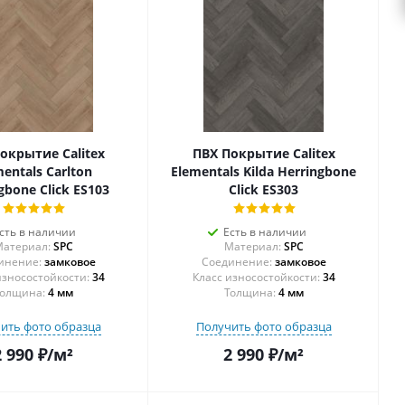
окрытие Calitex
ПВХ Покрытие Calitex
mentals Carlton
Elementals Kilda Herringbone
gbone Click ES103
Click ES303
сть в наличии
Есть в наличии
атериал:
SPC
Материал:
SPC
инение:
замковое
Соединение:
замковое
34
34
олщина:
4 мм
Толщина:
4 мм
ить фото образца
Получить фото образца
2 990
₽
/м²
2 990
₽
/м²