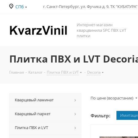
СПб
Интернет-магазин
кварцвинила SPC ПВХ LVT
плитки
Плитка ПВХ и LVT Decori
Главная
-
Каталог
-
Плитка ПВХ и LVT
-
Decoria
По цене (возрастание)
Кварцевый ламинат
Кварцевый паркет
Фильтр:
Имитаци
Плитка ПВХ и LVT