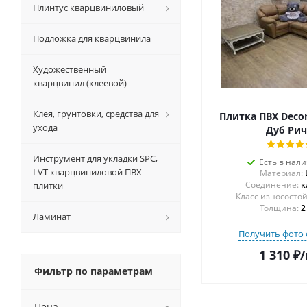
Плинтус кварцвиниловый
Подложка для кварцвинила
Художественный
кварцвинил (клеевой)
Клея, грунтовки, средства для
Плитка ПВХ Decor
ухода
Дуб Ри
Инструмент для укладки SPC,
Есть в нал
LVT кварцвиниловой ПВХ
Материал:
Соединение:
к
плитки
Толщина:
2
Ламинат
Получить фото 
1 310
₽
/
Фильтр по параметрам
Цена