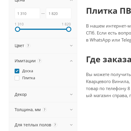
Плитка ПВ
1 310
1 820
В нашем интернет-ма
СПб. Если есть вопр
в WhatsApp или Tele
Цвет
?
Где заказ
Имитации
?
Доска
Вы можете получить
Плитка
Кварцевого Винила, 
товар по телефону 8 
Декор
ый магазин справа, 
Толщина, мм
?
Для теплых полов
?