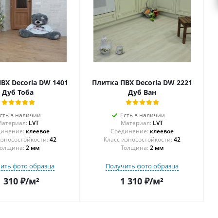
ВХ Decoria DW 1401
Плитка ПВХ Decoria DW 2221
Дуб Тоба
Дуб Ван
сть в наличии
Есть в наличии
атериал:
LVT
Материал:
LVT
инение:
клеевое
Соединение:
клеевое
42
42
олщина:
2 мм
Толщина:
2 мм
ить фото образца
Получить фото образца
1 310
₽
/м²
1 310
₽
/м²