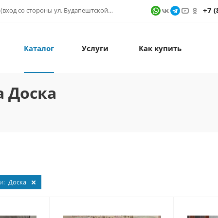
+7 (
г. Санкт-Петербург, ул. Фучика д. 9, ТК "КУБАТУРА" (вход со стороны ул. Будапештской) № 1в.541
Каталог
Услуги
Как купить
a Доска
и:
Доска