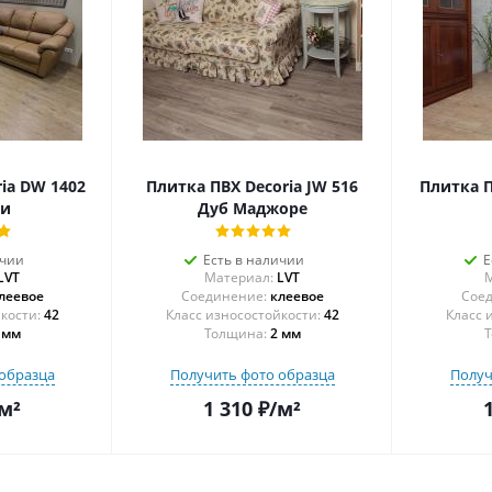
ia DW 1402
Плитка ПВХ Decoria JW 516
Плитка П
чи
Дуб Маджоре
ичии
Есть в наличии
Е
LVT
Материал:
LVT
М
леевое
Соединение:
клеевое
Соед
42
42
 мм
Толщина:
2 мм
Т
образца
Получить фото образца
Получ
м²
1 310
₽
/м²