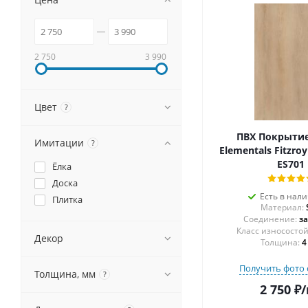
2 750
3 990
Цвет
?
ПВХ Покрытие 
Имитации
?
Elementals Fitzroy
ES701
Ёлка
Доска
Есть в нал
Плитка
Материал:
Соединение:
з
Декор
Толщина:
4
Получить фото 
Толщина, мм
?
2 750
₽
/