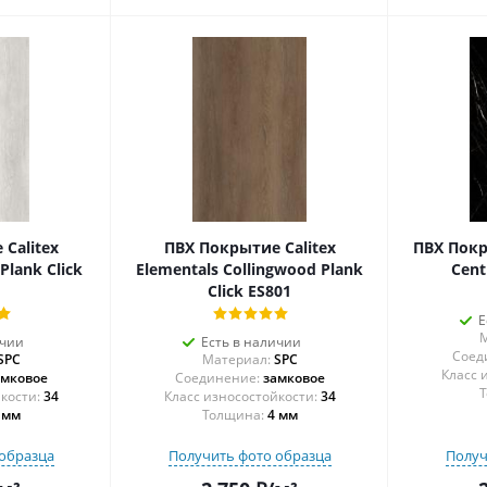
Calitex
ПВХ Покрытие Calitex
ПВХ Покр
Plank Click
Elementals Collingwood Plank
Cent
Click ES801
Е
М
ичии
Есть в наличии
Соед
SPC
Материал:
SPC
амковое
Соединение:
замковое
Т
34
34
 мм
Толщина:
4 мм
образца
Получить фото образца
Получ