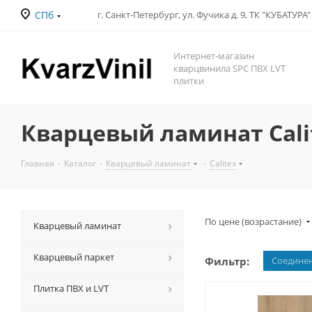
СПб
Интернет-магазин
кварцвинила SPC ПВХ LVT
плитки
Кварцевый ламинат Cali
Главная
-
Каталог
-
Кварцевый ламинат
-
Calitex
По цене (возрастание)
Кварцевый ламинат
Кварцевый паркет
Фильтр:
Соедине
Плитка ПВХ и LVT