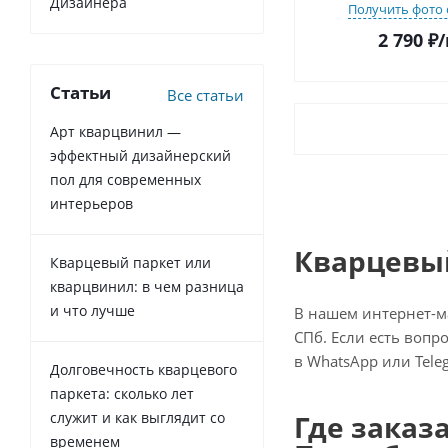
Дизайнера
Получить фото 
2 790
₽
/
Статьи
Все статьи
Арт кварцвинил —
эффектный дизайнерский
пол для современных
интерьеров
Кварцевый
Кварцевый паркет или
кварцвинил: в чем разница
и что лучше
В нашем интернет-ма
СПб. Если есть вопр
в WhatsApp или Tele
Долговечность кварцевого
паркета: сколько лет
служит и как выглядит со
Где заказ
временем