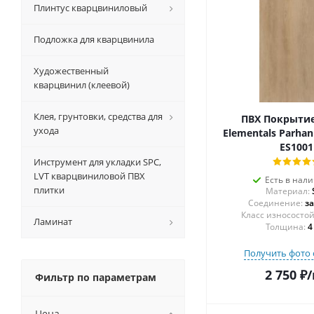
Плинтус кварцвиниловый
Подложка для кварцвинила
Художественный
кварцвинил (клеевой)
Клея, грунтовки, средства для
ПВХ Покрытие 
ухода
Elementals Parhan 
ES1001
Инструмент для укладки SPC,
LVT кварцвиниловой ПВХ
Есть в нал
плитки
Материал:
Соединение:
з
Ламинат
Толщина:
4
Получить фото 
2 750
₽
/
Фильтр по параметрам
Цена