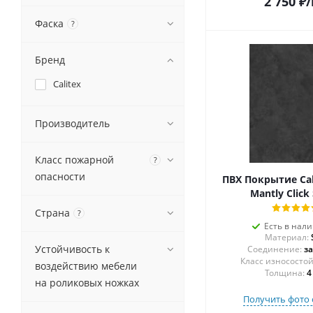
2 750
₽
/
Фаска
?
Бренд
Calitex
Производитель
Класс пожарной
?
опасности
ПВХ Покрытие Cal
Mantly Click
Страна
?
Есть в нал
Материал:
Устойчивость к
Соединение:
з
воздействию мебели
Толщина:
4
на роликовых ножках
Получить фото 