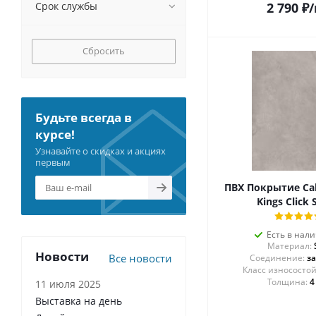
Срок службы
2 790
₽
/
Сбросить
Будьте всегда в
курсе!
Узнавайте о скидках и акциях
первым
ПВХ Покрытие Cal
Kings Click 
Есть в нал
Материал:
Новости
Все новости
Соединение:
з
Толщина:
4
11 июля 2025
Выставка на день