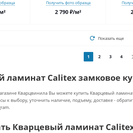
образца
Получить фото образца
Получ
м²
2 790
₽
/м²
Показать еще
1
2
3
4
 ламинат Calitex замковое ку
газине Кварцвинила Вы можете купить Кварцевый ламинат C
осы к выбору, уточнить наличие, подъему, доставке - обрат
gram.
ать Кварцевый ламинат Calitex