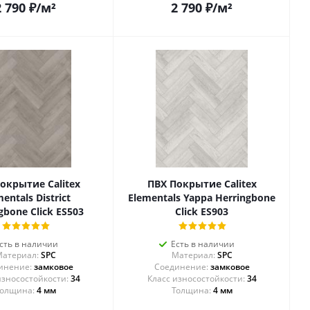
2 790
₽
/м²
2 790
₽
/м²
окрытие Calitex
ПВХ Покрытие Calitex
entals District
Elementals Yappa Herringbone
gbone Click ES503
Click ES903
сть в наличии
Есть в наличии
атериал:
SPC
Материал:
SPC
инение:
замковое
Соединение:
замковое
34
34
олщина:
4 мм
Толщина:
4 мм