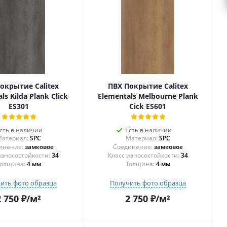
окрытие Calitex
ПВХ Покрытие Calitex
ls Kilda Plank Click
Elementals Melbourne Plank
ES301
Cick ES601
сть в наличии
Есть в наличии
атериал:
SPC
Материал:
SPC
инение:
замковое
Соединение:
замковое
34
34
олщина:
4 мм
Толщина:
4 мм
ить фото образца
Получить фото образца
2 750
₽
/м²
2 750
₽
/м²