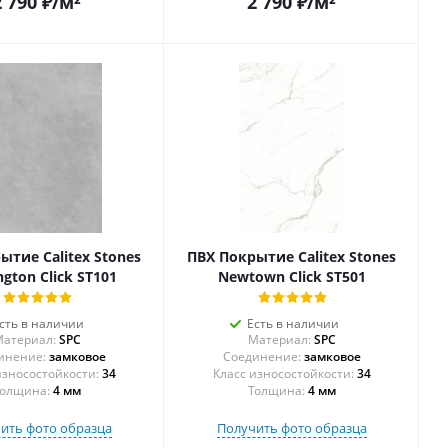
2 790
₽
/м²
2 790
₽
/м²
ытие Calitex Stones
ПВХ Покрытие Calitex Stones
gton Click ST101
Newtown Click ST501
сть в наличии
Есть в наличии
атериал:
SPC
Материал:
SPC
инение:
замковое
Соединение:
замковое
34
34
олщина:
4 мм
Толщина:
4 мм
ить фото образца
Получить фото образца