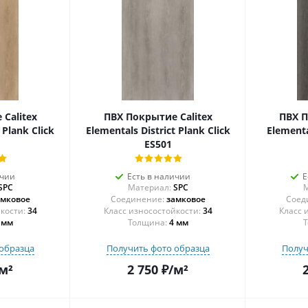
Calitex
ПВХ Покрытие Calitex
ПВХ П
Plank Click
Elementals District Plank Click
Elementa
ES501
ичии
Есть в наличии
Е
SPC
Материал:
SPC
М
амковое
Соединение:
замковое
Соед
34
34
 мм
Толщина:
4 мм
Т
образца
Получить фото образца
Получ
м²
2 750
₽
/м²