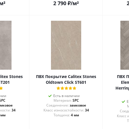
м²
2 790
₽
/м²
itex Stones
ПВХ Покрытие Calitex Stones
ПВХ П
ST201
Oldtown Click ST601
Elem
Herrin
ичии
Есть в наличии
SPC
Материал:
SPC
Е
амковое
Соединение:
замковое
М
34
34
Соед
 мм
Толщина:
4 мм
Т