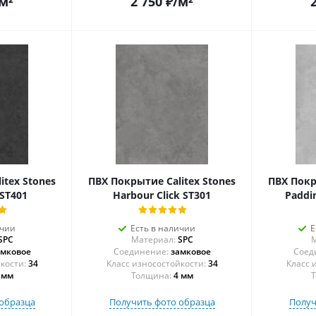
м²
2 750
₽
/м²
itex Stones
ПВХ Покрытие Calitex Stones
ПВХ Покр
 ST401
Harbour Click ST301
Paddin
ичии
Есть в наличии
Е
SPC
Материал:
SPC
М
амковое
Соединение:
замковое
Соед
34
34
 мм
Толщина:
4 мм
Т
образца
Получить фото образца
Получ