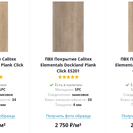
Calitex
ПВХ Покрытие Calitex
ПВХ П
 Plank Click
Elementals Dockland Plank
Elementa
Click ES201
ичии
Есть в наличии
Е
SPC
Материал:
SPC
М
амковое
Соединение:
замковое
Соед
34
34
 мм
Толщина:
4 мм
Т
образца
Получить фото образца
Получ
м²
2 750
₽
/м²