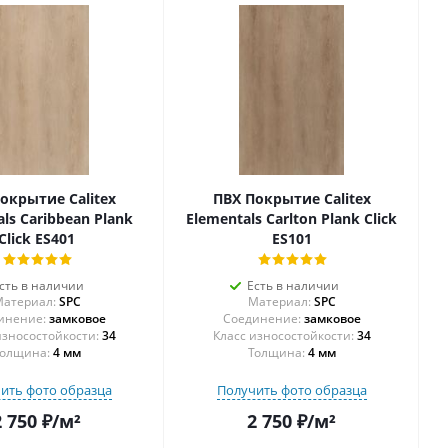
окрытие Calitex
ПВХ Покрытие Calitex
ls Caribbean Plank
Elementals Carlton Plank Click
Click ES401
ES101
сть в наличии
Есть в наличии
атериал:
SPC
Материал:
SPC
инение:
замковое
Соединение:
замковое
34
34
олщина:
4 мм
Толщина:
4 мм
ить фото образца
Получить фото образца
2 750
₽
/м²
2 750
₽
/м²