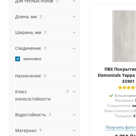
Для теплых полов
?
Длина, мм
?
Ширина, мм
?
Соединение
?
замковое
ПВХ Покрытие 
Elementals Yappa 
Назначение
?
ES901
Класс
?
Есть в нал
износостойкости
Материал:
Соединение:
з
Водостойкость
?
Толщина:
4
Получить фото 
Материал
?