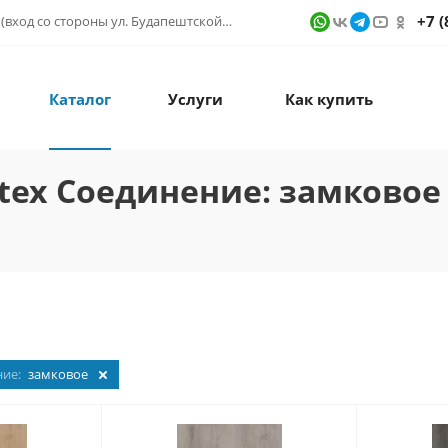
+7 (
г. Санкт-Петербург, ул. Фучика д. 9, ТК "КУБАТУРА" (вход со стороны ул. Будапештской) № 1в.541
Каталог
Услуги
Как купить
tex Соединение: замковое
ние:
замковое