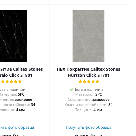
ытие Calitex Stones
ПВХ Покрытие Calitex Stones
ralo Click ST801
Hurston Click ST701
сть в наличии
Есть в наличии
атериал:
SPC
Материал:
SPC
инение:
замковое
Соединение:
замковое
34
34
олщина:
4 мм
Толщина:
4 мм
ить фото образца
Получить фото образца