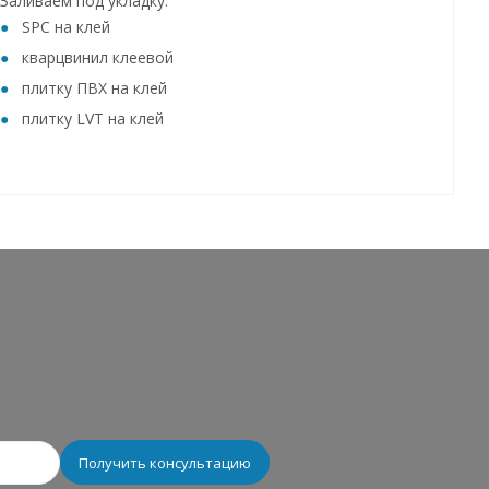
Заливаем под укладку:
SPC на клей
кварцвинил клеевой
плитку ПВХ на клей
плитку LVT на клей