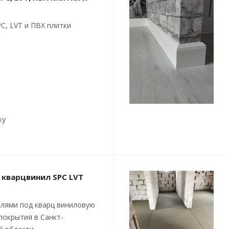
C, LVT и ПВХ плитки
ку
 кварцвинил SPC LVT
лями под кварц виниловую
покрытия в Санкт-