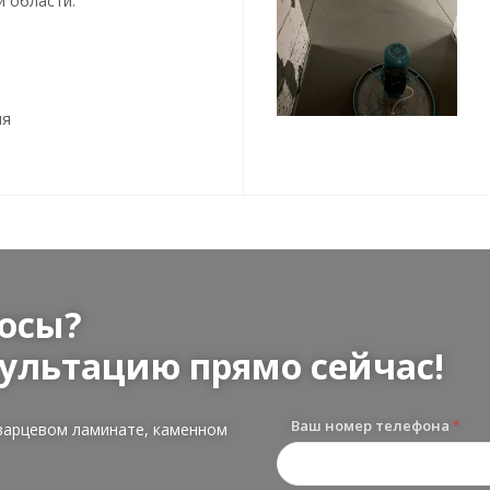
й области.
ия
осы?
ультацию прямо сейчас!
Ваш номер телефона
*
варцевом ламинате, каменном