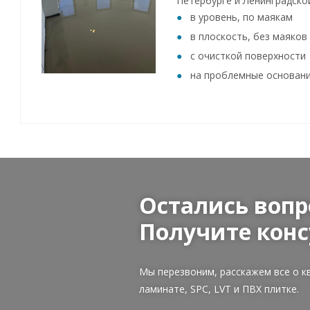
Петербурге и Ленинградско
в уровень, по маякам
в плоскость, без маяков
с очисткой поверхности
на проблемные основан
Остались вопр
Получите конс
Мы перезвоним, расскажем все о к
ламинате, SPC, LVT и ПВХ плитке.