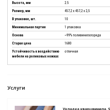
Высота, мм
2.5
Размер, мм
457,2 х 457,2 х 2,5
В упаковке, шт.
10
Минимальная партия
1 упаковка
Основа
~99% поливинилхлорида
Старая цена
1680
Устойчивость к воздействию
отличная
мебели на роликовых ножках
Услуги
Укладка кварцвинила, S