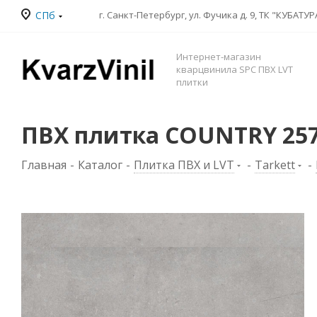
СПб
Интернет-магазин
кварцвинила SPC ПВХ LVT
плитки
ПВХ плитка COUNTRY 257
Главная
-
Каталог
-
Плитка ПВХ и LVT
-
Tarkett
-