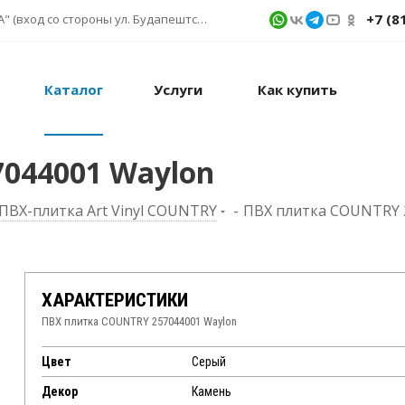
+7 (8
г. Санкт-Петербург, ул. Фучика д. 9, ТК "КУБАТУРА" (вход со стороны ул. Будапештской) № 1в.541
Каталог
Услуги
Как купить
044001 Waylon
ПВХ-плитка Art Vinyl COUNTRY
-
ПВХ плитка COUNTRY 
ХАРАКТЕРИСТИКИ
ПВХ плитка COUNTRY 257044001 Waylon
Цвет
Серый
Декор
Камень