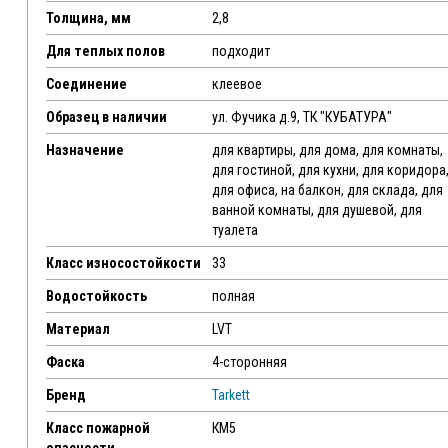
Толщина, мм
2,8
Для теплых полов
подходит
Соединение
клеевое
Образец в наличии
ул. Фучика д.9, ТК "КУБАТУРА"
Назначение
для квартиры, для дома, для комнаты,
для гостиной, для кухни, для коридора
для офиса, на балкон, для склада, для
ванной комнаты, для душевой, для
туалета
Класс износостойкости
33
Водостойкость
полная
Материал
LVT
Фаска
4-сторонняя
Бренд
Tarkett
Класс пожарной
КМ5