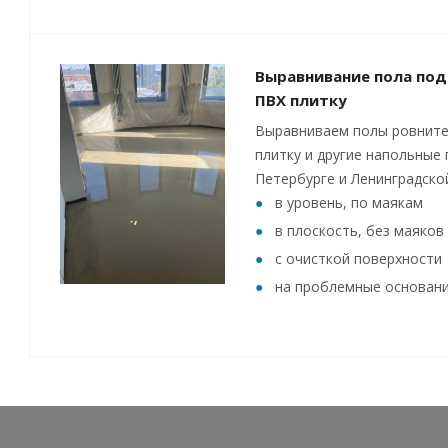
Выравнивание пола под
ПВХ плитку
Выравниваем полы ровните
плитку и другие напольные 
Петербурге и Ленинградско
в уровень, по маякам
в плоскость, без маяков
с очисткой поверхности
на проблемные основан