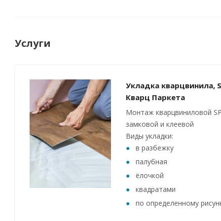
Услуги
Укладка кварцвинила, S
Кварц Паркета
Монтаж кварцвиниловой SP
замковой и клеевой
Виды укладки:
в разбежку
палубная
ёлочкой
квадратами
по определенному рисун