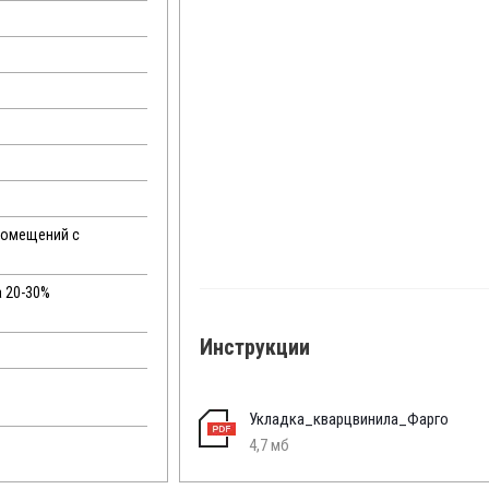
помещений с
а 20-30%
Инструкции
Укладка_кварцвинила_Фарго
4,7 мб