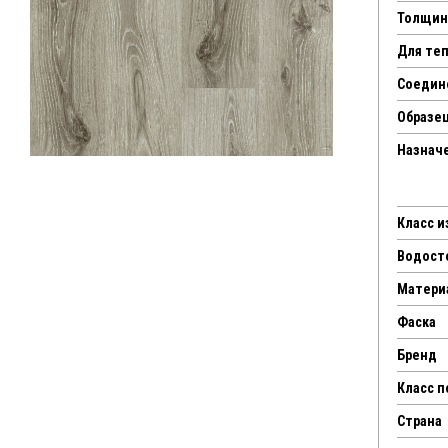
Толщин
Для те
Соедин
Образец
Назнач
Класс 
Водост
Матери
Фаска
Бренд
Класс 
Страна