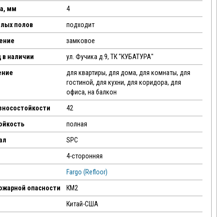
а, мм
4
плых полов
подходит
ение
замковое
 в наличии
ул. Фучика д.9, ТК "КУБАТУРА"
ение
для квартиры, для дома, для комнаты, для
гостиной, для кухни, для коридора, для
офиса, на балкон
износостойкости
42
ойкость
полная
ал
SPC
4-сторонняя
Fargo (Refloor)
пожарной опасности
КМ2
Китай-США