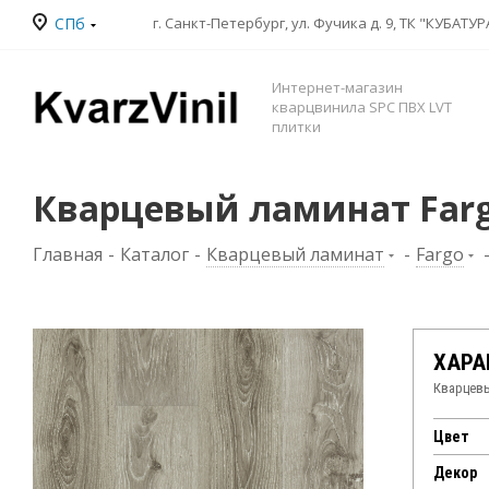
СПб
Интернет-магазин
кварцвинила SPC ПВХ LVT
плитки
Кварцевый ламинат Farg
Главная
-
Каталог
-
Кварцевый ламинат
-
Fargo
ХАРА
Кварцевы
Цвет
Декор