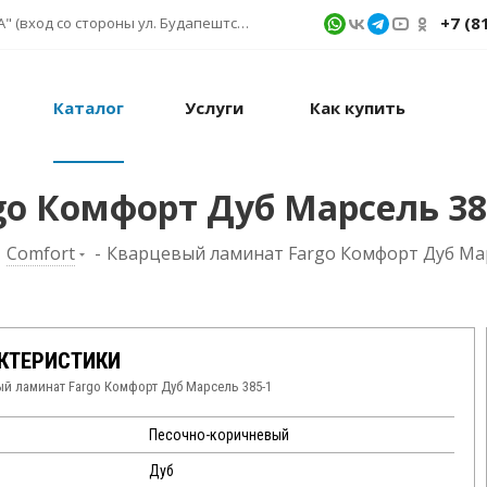
+7 (8
г. Санкт-Петербург, ул. Фучика д. 9, ТК "КУБАТУРА" (вход со стороны ул. Будапештской) № 1в.541
Каталог
Услуги
Как купить
o Комфорт Дуб Марсель 38
-
Comfort
-
Кварцевый ламинат Fargo Комфорт Дуб Мар
КТЕРИСТИКИ
й ламинат Fargo Комфорт Дуб Марсель 385-1
Песочно-коричневый
Дуб