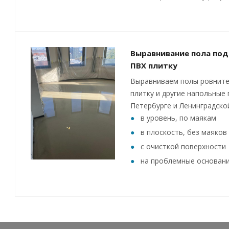
Выравнивание пола под
ПВХ плитку
Выравниваем полы ровните
плитку и другие напольные 
Петербурге и Ленинградско
в уровень, по маякам
в плоскость, без маяков
с очисткой поверхности
на проблемные основан