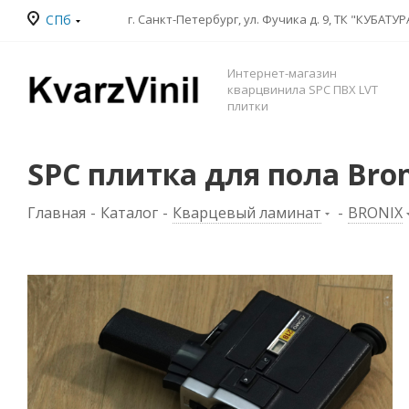
СПб
Интернет-магазин
кварцвинила SPC ПВХ LVT
плитки
SPC плитка для пола Bron
Главная
-
Каталог
-
Кварцевый ламинат
-
BRONIX