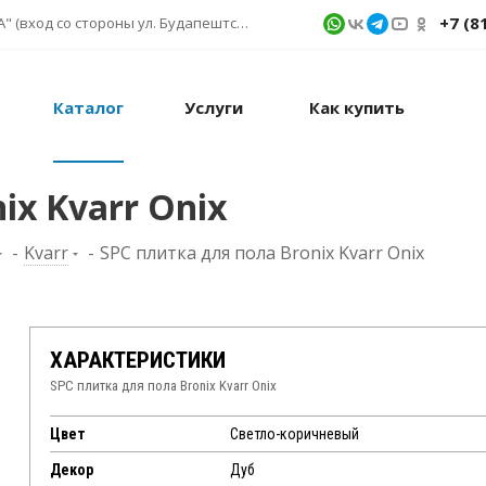
+7 (8
г. Санкт-Петербург, ул. Фучика д. 9, ТК "КУБАТУРА" (вход со стороны ул. Будапештской) № 1в.541
Каталог
Услуги
Как купить
ix Kvarr Onix
-
Kvarr
-
SPC плитка для пола Bronix Kvarr Onix
ХАРАКТЕРИСТИКИ
SPC плитка для пола Bronix Kvarr Onix
Цвет
Светло-коричневый
Декор
Дуб