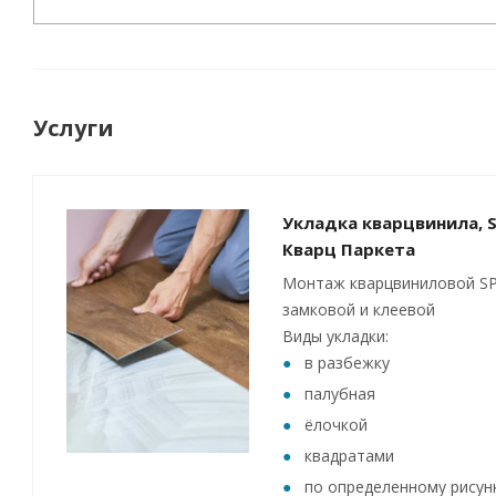
Услуги
Укладка кварцвинила, S
Кварц Паркета
Монтаж кварцвиниловой SP
замковой и клеевой
Виды укладки:
в разбежку
палубная
ёлочкой
квадратами
по определенному рисун