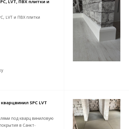
PC, LVT, ПВХ плитки и
C, LVT и ПВХ плитки
ку
 кварцвинил SPC LVT
лями под кварц виниловую
покрытия в Санкт-