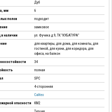
Дуб
а, мм
6
плых полов
подходит
ение
замковое
 в наличии
ул. Фучика д.9, ТК "КУБАТУРА"
ение
для квартиры, для дома, для комнаты, для
гостиной, для кухни, для коридора, для
офиса, на балкон
износостойкости
34
ойкость
полная
ал
SPC
4-сторонняя
Calitex
пожарной опасности
КМ2
Турция