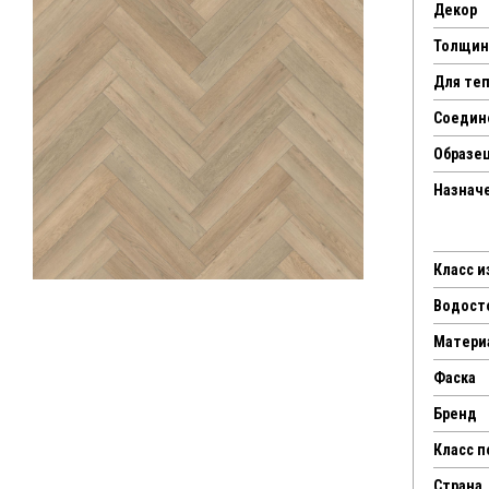
Декор
Толщин
Для те
Соедин
Образец
Назнач
Класс 
Водост
Матери
Фаска
Бренд
Класс 
Страна