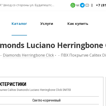
+7 (8
г. Санкт-Петербург, ул. Фучика д. 9, ТК "КУБАТУРА" (вход со стороны ул. Будапештской) № 1в.541
Каталог
Услуги
Как купить
monds Luciano Herringbone 
-
Diamonds Herringbone Click
-
ПВХ Покрытие Calitex D
КТЕРИСТИКИ
ытие Calitex Diamonds Luciano Herringbone Click DM703
Светло-коричневый