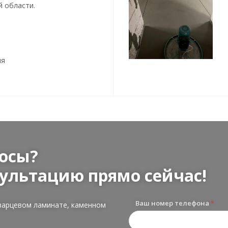
й области.
ия
осы?
ультацию прямо сейчас!
Ваш номер телефона
*
варцевом ламинате, каменном