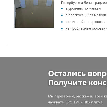
Петербурге и Ленинградско
в уровень, по маякам
в плоскость, без маяков
с очисткой поверхности
на проблемные основан
Остались вопр
Получите конс
Мы перезвоним, расскажем все о к
ламинате, SPC, LVT и ПВХ плитке.