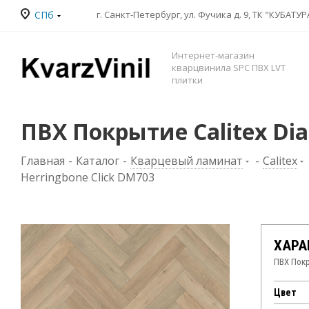
СПб
Интернет-магазин
кварцвинила SPC ПВХ LVT
плитки
ПВХ Покрытие Calitex Dia
Главная
-
Каталог
-
Кварцевый ламинат
-
Calitex
Herringbone Click DM703
ХАРА
ПВХ Покр
Цвет