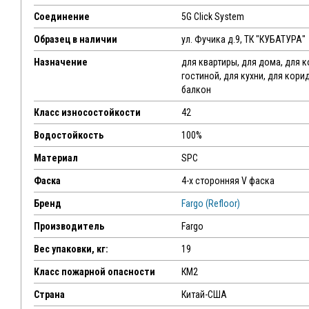
Соединение
5G Click System
Образец в наличии
ул. Фучика д.9, ТК "КУБАТУРА"
Назначение
для квартиры, для дома, для 
гостиной, для кухни, для кори
балкон
Класс износостойкости
42
Водостойкость
100%
Материал
SPC
Фаска
4-х сторонняя V фаска
Бренд
Fargo (Refloor)
Производитель
Fargo
Вес упаковки, кг:
19
Класс пожарной опасности
КМ2
Страна
Китай-США