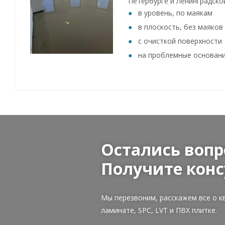
Петербурге и Ленинградско
в уровень, по маякам
в плоскость, без маяков
с очисткой поверхности
на проблемные основан
Остались вопр
Получите конс
Мы перезвоним, расскажем все о к
ламинате, SPC, LVT и ПВХ плитке.