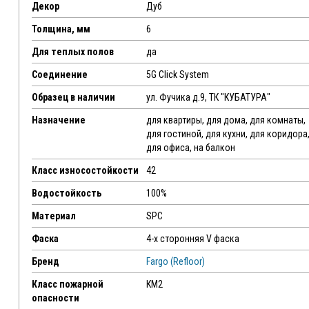
Декор
Дуб
Толщина, мм
6
Для теплых полов
да
Соединение
5G Click System
Образец в наличии
ул. Фучика д.9, ТК "КУБАТУРА"
Назначение
для квартиры, для дома, для комнаты,
для гостиной, для кухни, для коридора
для офиса, на балкон
Класс износостойкости
42
Водостойкость
100%
Материал
SPC
Фаска
4-х сторонняя V фаска
Бренд
Fargo (Refloor)
Класс пожарной
КМ2
опасности