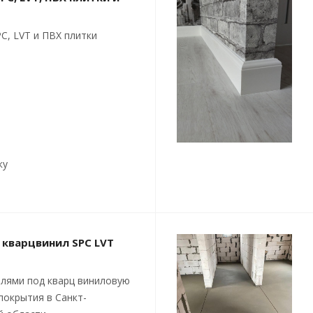
C, LVT и ПВХ плитки
ку
 кварцвинил SPC LVT
лями под кварц виниловую
покрытия в Санкт-