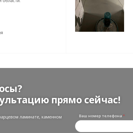
й области.
ия
осы?
ультацию прямо сейчас!
Ваш номер телефона
*
варцевом ламинате, каменном