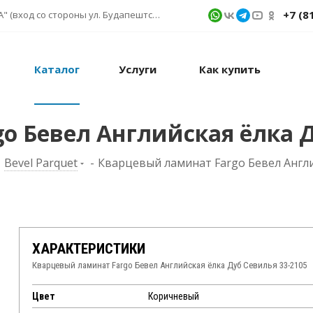
+7 (8
г. Санкт-Петербург, ул. Фучика д. 9, ТК "КУБАТУРА" (вход со стороны ул. Будапештской) № 1в.541
Каталог
Услуги
Как купить
o Бевел Английская ёлка Д
-
Bevel Parquet
-
Кварцевый ламинат Fargo Бевел Англи
ХАРАКТЕРИСТИКИ
Кварцевый ламинат Fargo Бевел Английская ёлка Дуб Севилья 33-2105
Цвет
Коричневый