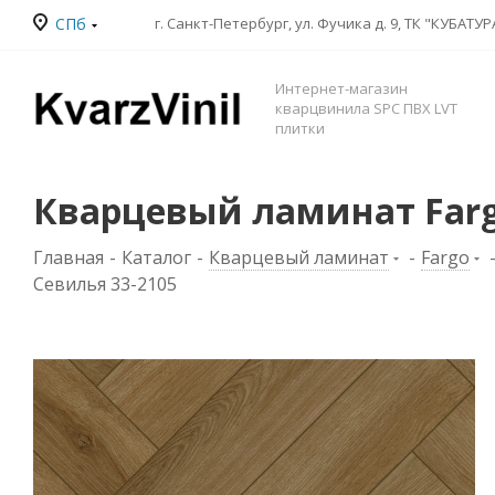
СПб
Интернет-магазин
кварцвинила SPC ПВХ LVT
плитки
Кварцевый ламинат Farg
Главная
-
Каталог
-
Кварцевый ламинат
-
Fargo
Севилья 33-2105