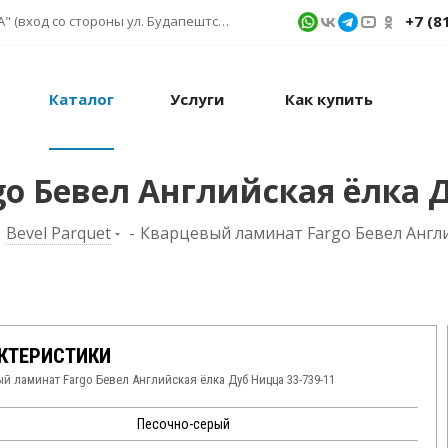
+7 (8
г. Санкт-Петербург, ул. Фучика д. 9, ТК "КУБАТУРА" (вход со стороны ул. Будапештской) № 1в.541
Каталог
Услуги
Как купить
o Бевел Английская ёлка Д
-
Bevel Parquet
-
Кварцевый ламинат Fargo Бевел Англи
КТЕРИСТИКИ
й ламинат Fargo Бевел Английская ёлка Дуб Ницца 33-739-11
Песочно-серый