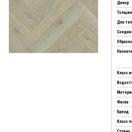
Декор
Толщин
Для те
Соедин
Образец
Назнач
Класс 
Водост
Матери
Фаска
Бренд
Класс 
Страна