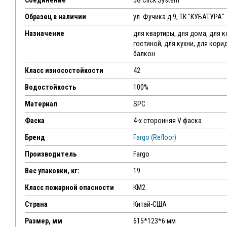
Соединение
5G Click System
Образец в наличии
ул. Фучика д.9, ТК "КУБАТУРА"
Назначение
для квартиры, для дома, для 
гостиной, для кухни, для кори
балкон
Класс износостойкости
42
Водостойкость
100%
Материал
SPC
Фаска
4-х сторонняя V фаска
Бренд
Fargo (Refloor)
Производитель
Fargo
Вес упаковки, кг:
19
Класс пожарной опасности
КМ2
Страна
Китай-США
Размер, мм
615*123*6 мм