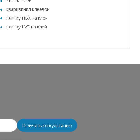
SPC на клей
кварцвинил клеевой
плитку ПВХ на клей
плитку LVT на клей