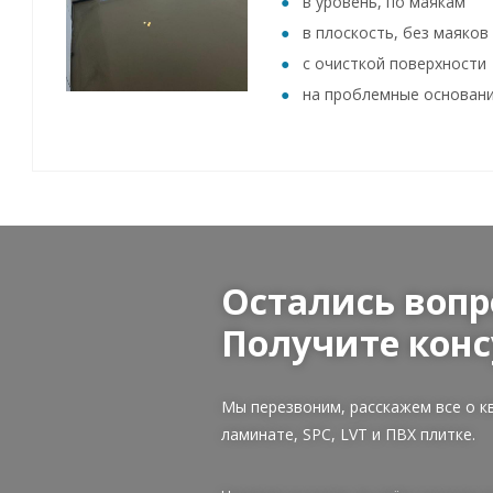
в уровень, по маякам
в плоскость, без маяков
с очисткой поверхности
на проблемные основан
Остались вопр
Получите конс
Мы перезвоним, расскажем все о к
ламинате, SPC, LVT и ПВХ плитке.