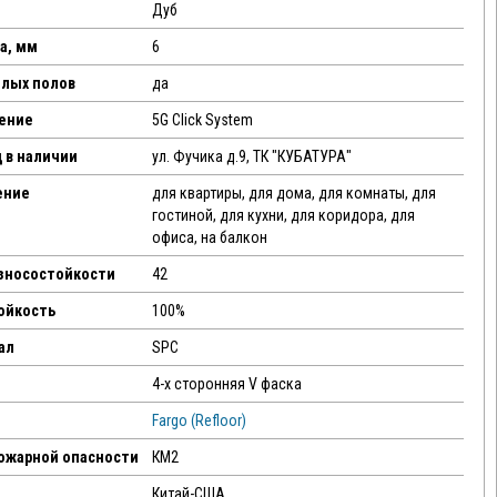
Дуб
а, мм
6
плых полов
да
ение
5G Click System
 в наличии
ул. Фучика д.9, ТК "КУБАТУРА"
ение
для квартиры, для дома, для комнаты, для
гостиной, для кухни, для коридора, для
офиса, на балкон
износостойкости
42
ойкость
100%
ал
SPC
4-х сторонняя V фаска
Fargo (Refloor)
пожарной опасности
КМ2
Китай-США