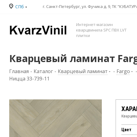
СПб
Интернет-магазин
кварцвинила SPC ПВХ LVT
плитки
Кварцевый ламинат Farg
Главная
-
Каталог
-
Кварцевый ламинат
-
Fargo
Ницца 33-739-11
ХАРА
Кварцевы
Цвет