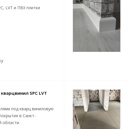
C, LVT и ПВХ плитки
ку
 кварцвинил SPC LVT
лями под кварц виниловую
покрытия в Санкт-
й области.