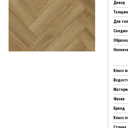
Декор
Толщин
Для те
Соедин
Образец
Назнач
Класс 
Водост
Матери
Фаска
Бренд
Класс 
Страна