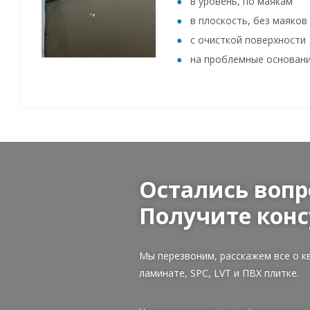
в уровень, по маякам
в плоскость, без маяков
с очисткой поверхности
на проблемные основан
Остались вопр
Получите конс
Мы перезвоним, расскажем все о к
ламинате, SPC, LVT и ПВХ плитке.