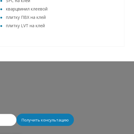
SPC на клей
кварцвинил клеевой
плитку ПВХ на клей
плитку LVT на клей