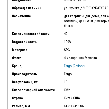
Соединение
5G Click System
Образец в наличии
ул. Фучика д.9, ТК "КУБАТУРА"
Назначение
для квартиры, для дома, для 
гостиной, для кухни, для кори
балкон
Класс износостойкости
42
Водостойкость
100%
Материал
SPC
Фаска
4-х сторонняя V фаска
Бренд
Fargo (Refloor)
Производитель
Fargo
Вес упаковки, кг:
19
Класс пожарной опасности
КМ2
Страна
Китай-США
Размер, мм
615*123*6 мм