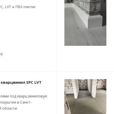
C, LVT и ПВХ плитки
ку
 кварцвинил SPC LVT
лями под кварц виниловую
покрытия в Санкт-
й области.