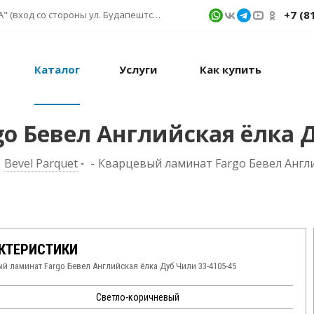
+7 (8
г. Санкт-Петербург, ул. Фучика д. 9, ТК "КУБАТУРА" (вход со стороны ул. Будапештской) № 1в.541
Каталог
Услуги
Как купить
 Бевел Английская ёлка Д
-
Bevel Parquet
-
Кварцевый ламинат Fargo Бевел Англи
КТЕРИСТИКИ
й ламинат Fargo Бевел Английская ёлка Дуб Чили 33-4105-45
Светло-коричневый