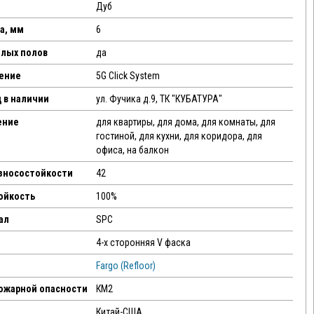
Дуб
а, мм
6
плых полов
да
ение
5G Click System
 в наличии
ул. Фучика д.9, ТК "КУБАТУРА"
ение
для квартиры, для дома, для комнаты, для
гостиной, для кухни, для коридора, для
офиса, на балкон
износостойкости
42
ойкость
100%
ал
SPC
4-х сторонняя V фаска
Fargo (Refloor)
пожарной опасности
КМ2
Китай-США