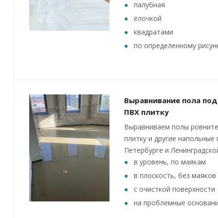
палубная
ёлочкой
квадратами
по определенному рисун
Выравнивание пола под
ПВХ плитку
Выравниваем полы ровните
плитку и другие напольные 
Петербурге и Ленинградско
в уровень, по маякам
в плоскость, без маяков
с очисткой поверхности
на проблемные основан