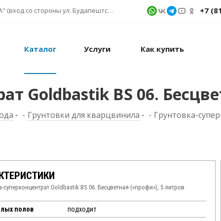
+7 (8
г. Санкт-Петербург, ул. Фучика д. 9, ТК "КУБАТУРА" (вход со стороны ул. Будапештской) № 1в.541
Каталог
Услуги
Как купить
т Goldbastik BS 06. Бесцве
хода
-
Грунтовки для кварцвинила
-
Грунтовка-супе
КТЕРИСТИКИ
а-суперконцентрат Goldbastik BS 06. Бесцветная («профи»), 5 литров
плых полов
подходит