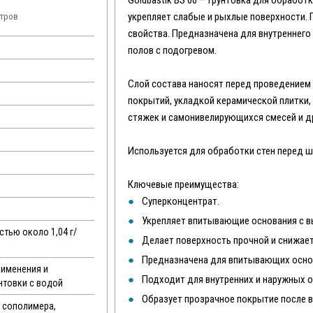
Goldbastik BS 06 — грунтовка для обраб
укрепляет слабые и рыхлые поверхности.
итров
свойства. Предназначена для внутреннего
полов с подогревом.
Слой состава наносят перед проведение
покрытий, укладкой керамической плитки
стяжек и самонивелирующихся смесей и д
Используется для обработки стен перед ш
Ключевые преимущества:
Суперконцентрат.
Укрепляет впитывающие основания с 
тью около 1,04 г/
Делает поверхность прочной и снижает
Предназначена для впитывающих осно
рименения и
Подходит для внутренних и наружных 
нтовки с водой
Образует прозрачное покрытие после 
 сополимера,