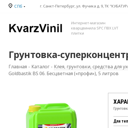
СПб
Интернет-магазин
кварцвинила SPC ПВХ LVT
плитки
Грунтовка-суперконцентра
Главная
-
Каталог
-
Клея, грунтовки, средства для у
Goldbastik BS 06. Бесцветная («профи»), 5 литров
ХАРА
Грунтовк
Для те