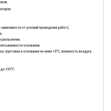
евом.
ратурах.
в зависимости от условий проведения работ);
а;
м распыления;
 впитываемости основания;
а, грунтовки и основания не ниже +5°С, влажность воздуха
 до +35°С