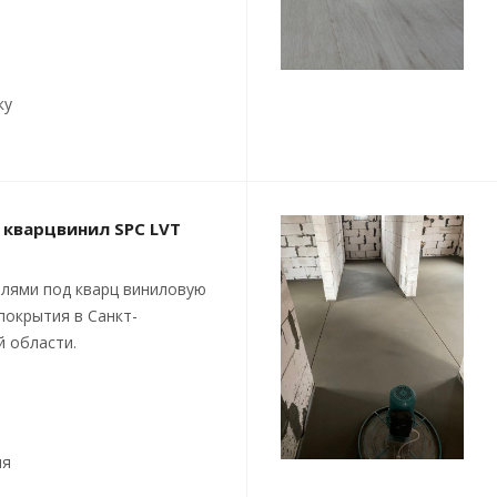
ку
 кварцвинил SPC LVT
лями под кварц виниловую
покрытия в Санкт-
й области.
ия