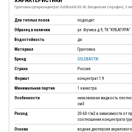
ХАРАКТЕРИСТИКИ
Грунтовка-суперконцентрат Goldbastik BS 06. Бесцветная («профи»), 5 л
Для теплых полов
подходит
Образец в наличии
ул. Фучика д.9, ТК "КУБАТУРА"
Водостойкость
да
Материал
Грунтовка
Бренд
GOLDBASTIK
Страна
Россия
Формат
концентрат 1:9
Минимальная партия
1 канистра
Особенности
низковязкая жидкость плотнос
см3
Расход
20-60 г/м2 в зависимости от п
соотношения концентрата гру
Основа
водная дисперсия акрилового