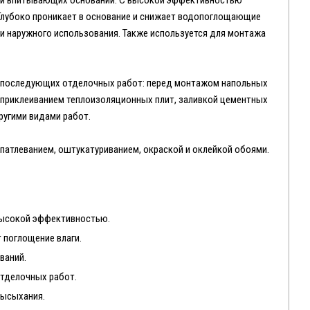
отки впитывающих оснований. С высокой эффективностью
 Глубоко проникает в основание и снижает водопоглощающие
 и наружного использования. Также используется для монтажа
м последующих отделочных работ: перед монтажом напольных
, приклеиванием теплоизоляционных плит, заливкой цементных
ругими видами работ.
патлеванием, оштукатуриванием, окраской и оклейкой обоями.
высокой эффективностью.
 поглощение влаги.
ваний.
отделочных работ.
высыхания.